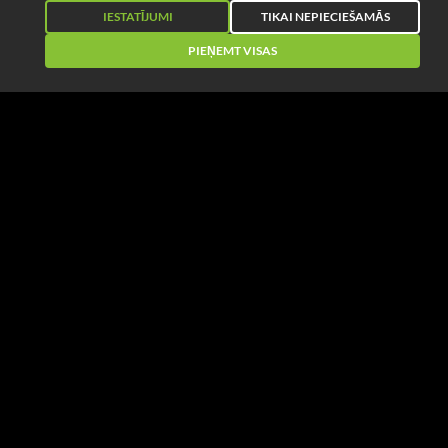
IESTATĪJUMI
TIKAI NEPIECIEŠAMĀS
PIEŅEMT VISAS
Droši maksājumi
Iepērcies droši, zinot, ka tavi maksājumi tiek droši apstrādāti
Ātra pasūtījuma nosūtīšana
Pasūtījuma izgatavošanas laiks - 1-2 darba dienas. Visi
pasūtījumu, kuri veikti līdz plkst, 12:00, tiek nosūtīti tajā pašā
dienā.