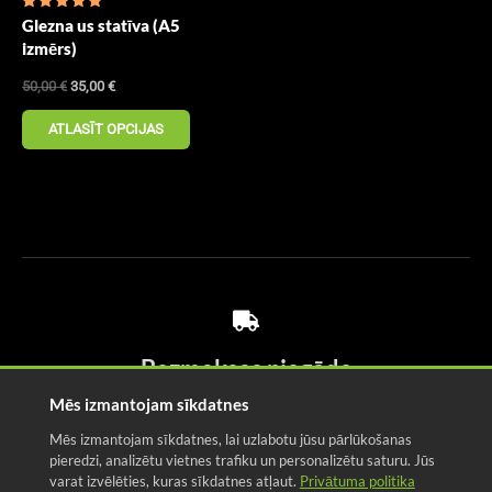
Novērtēt
Glezna us statīva (A5
s ar
4.94
izmērs)
no 5
50,00
€
35,00
€
ATLASĪT OPCIJAS
Bezmaksas piegāde
Mēs izmantojam sīkdatnes
Izbaudiet bezmaksas piegādi visā Latvijā!
Mēs izmantojam sīkdatnes, lai uzlabotu jūsu pārlūkošanas
pieredzi, analizētu vietnes trafiku un personalizētu saturu. Jūs
varat izvēlēties, kuras sīkdatnes atļaut.
Privātuma politika