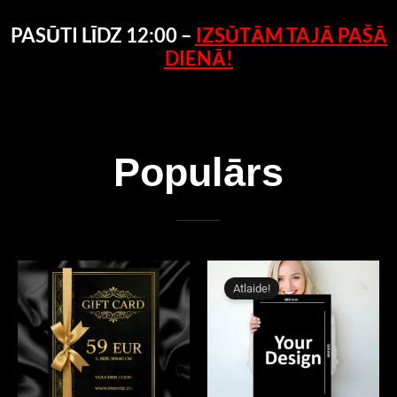
PASŪTI LĪDZ 12:00
–
IZSŪTĀM TAJĀ PAŠĀ
DIENĀ!
Populārs
This
This
product
product
Atlaide!
has
has
multiple
multiple
variants.
variants.
The
The
options
options
may
may
be
be